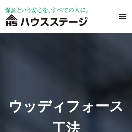
ハウスステー
リフォームや新築
ジ
前には地盤調査を
おすすめします。
家が建ってから気
づいたのでは手遅
れです。地盤沈下
修正・調査はハウ
スステージへ。
ウッディフォース
工法