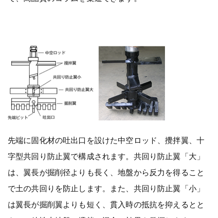
先端に固化材の吐出口を設けた中空ロッド、攪拌翼、十
字型共回り防止翼で構成されます。共回り防止翼「大」
は、翼長が掘削径よりも長く、地盤から反力を得ること
で土の共回りを防止します。また、共回り防止翼「小」
は翼長が掘削翼よりも短く、貫入時の抵抗を抑えるとと