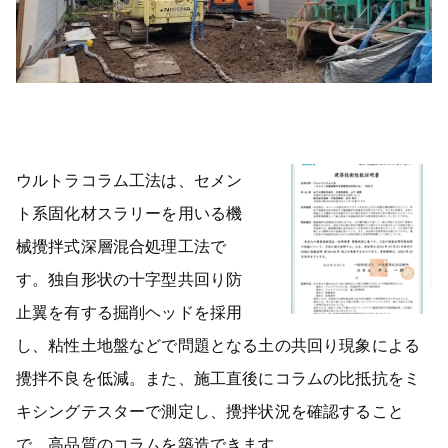
ウルトラコラム工法は、セメン
ト系固化材スラリーを用いる機
械攪拌式深層混合処理工法で
す。独自形状の十字型共回り防
止翼を有する掘削ヘッドを採用
し、粘性土地盤などで問題となる土の共回り現象による
攪拌不良を低減。また、施工直後にコラムの比抵抗をミ
キシングテスターで測定し、攪拌状況を確認すること
で、高品質のコラムを築造できます。