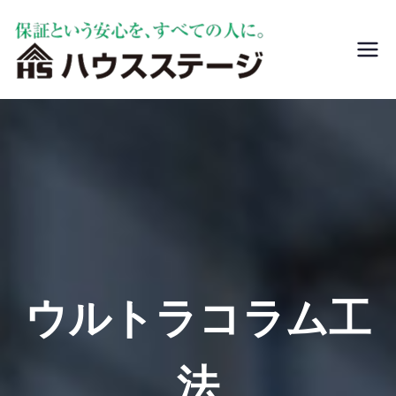
ハウスステー
リフォームや新築
ジ
前には地盤調査を
おすすめします。
家が建ってから気
づいたのでは手遅
れです。地盤沈下
修正・調査はハウ
スステージへ。
ウルトラコラム工
法