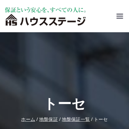
ハウスステー
リフォームや新築
ジ
前には地盤調査を
おすすめします。
家が建ってから気
づいたのでは手遅
れです。地盤沈下
修正・調査はハウ
スステージへ。
トーセ
ホーム
地盤保証
地盤保証一覧
トーセ